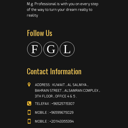
M.g. Professional is with you on every step
of the way to turn your dream realty to
reality
Follow Us
F
G
L
Contact Information
ADDRESS : KUWAIT , AL SALMIYA ,
BAHRAIN STREET , ALSAMRAN COMPLEX ,
3TH FLOOR , OFFICE 4 & 5 .
TELEFAX : +96525715307
MOBILE : +96599675029
MOBILE : +201143355394