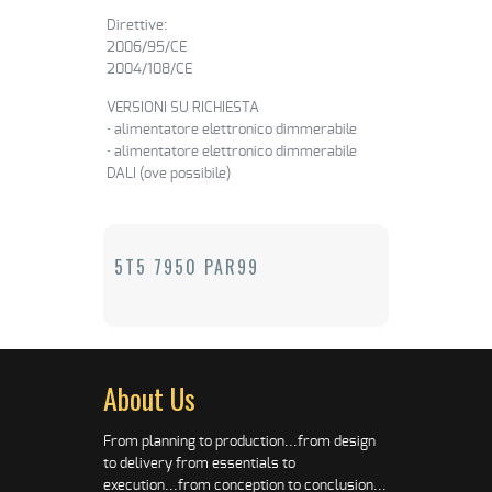
Direttive:
2006/95/CE
2004/108/CE
VERSIONI SU RICHIESTA
• alimentatore elettronico dimmerabile
• alimentatore elettronico dimmerabile
DALI (ove possibile)
5T5 7950 PAR99
About Us
From planning to production...from design
to delivery from essentials to
execution...from conception to conclusion...