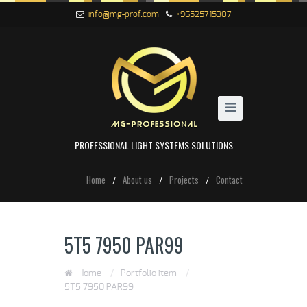
info@mg-prof.com
+96525715307
PROFESSIONAL LIGHT SYSTEMS SOLUTIONS
Home
About us
Projects
Contact
5T5 7950 PAR99
Home
/
Portfolio item
/
5T5 7950 PAR99