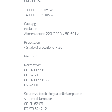
CRI ? 80 Ra
• 3000K – 131 lm/W
• 4000K – 139 lm/W
Cablaggio:
in classe I;
Alimentazione 220~240 V / 50-60 Hz
Prestazioni:
• Grado di protezione IP 20
Marchi: CE
Normative:
CEI EN 60598-1
CEI 34-21
CEI EN 60598-22
EN 62031
Sicurezza fotobiologica delle lampade e
sistemi di lampade:
CEI EN 62471
IEC/TR 62471-2